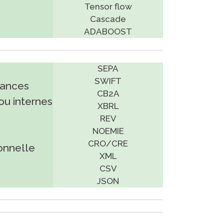
Tensor flow
Cascade
ADABOOST
SEPA
SWIFT
rances
CB2A
ou internes
XBRL
REV
NOEMIE
CRO/CRE
onnelle
XML
CSV
JSON