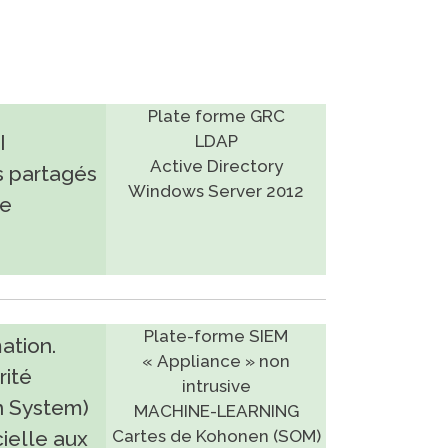
Plate forme GRC
I
LDAP
Active Directory
s partagés
Windows Server 2012
ue
Plate-forme SIEM
ation.
« Appliance » non
ité
intrusive
on System)
MACHINE-LEARNING
cielle aux
Cartes de Kohonen (SOM)