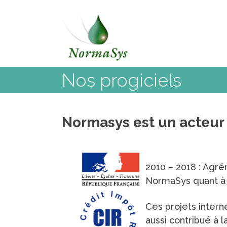
Skip
to
content
Nos progiciels
Normasys est un acteur d
2010 – 2018 : Agré
NormaSys quant à m
Ces projets intern
aussi contribué à 